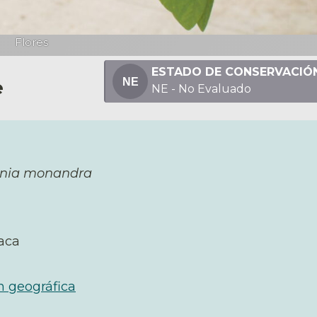
Flores
ESTADO DE CONSERVACIÓ
e
NE - No Evaluado
nia monandra
aca
n geográfica