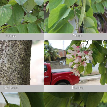
Hojas
Fruto
Corteza
Flores