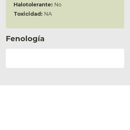
Halotolerante:
No
Toxicidad:
NA
Fenología