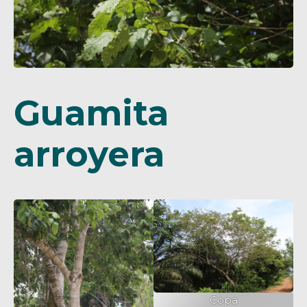
Guamita
arroyera
Copa