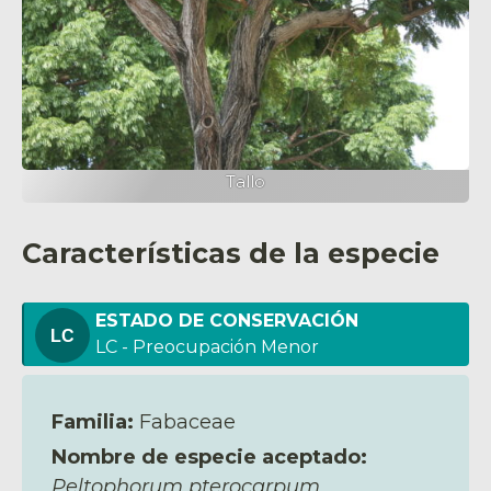
Tallo
Características de la especie
ESTADO DE CONSERVACIÓN
LC - Preocupación Menor
Familia:
Fabaceae
Nombre de especie aceptado:
Peltophorum pterocarpum