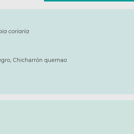
bia coriaria
egro, Chicharrón quemao