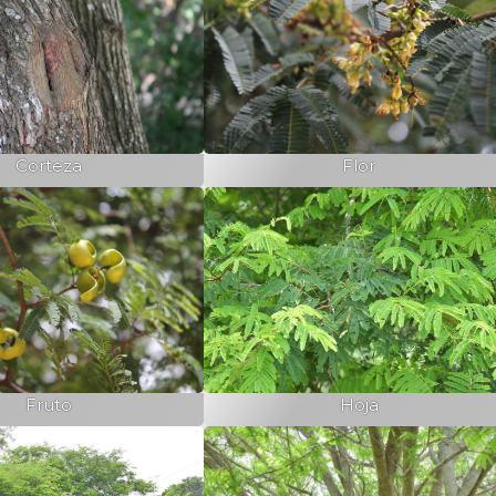
Corteza
Flor
Fruto
Hoja