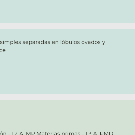
 simples separadas en lóbulos ovados y
ce
ón - 1.2 A. MP Materias primas - 1.3 A. PMD