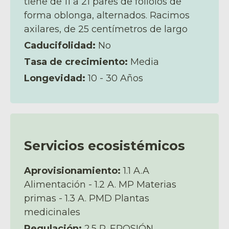
tiene de 11 a 21 pares de folíolos de
forma oblonga, alternados. Racimos
axilares, de 25 centímetros de largo
Caducifolidad:
No
Tasa de crecimiento:
Media
Longevidad:
10 - 30 Años
Servicios ecosistémicos
Aprovisionamiento:
1.1 A.A
Alimentación - 1.2 A. MP Materias
primas - 1.3 A. PMD Plantas
medicinales
Regulación:
2.5 R. EROSIÓN