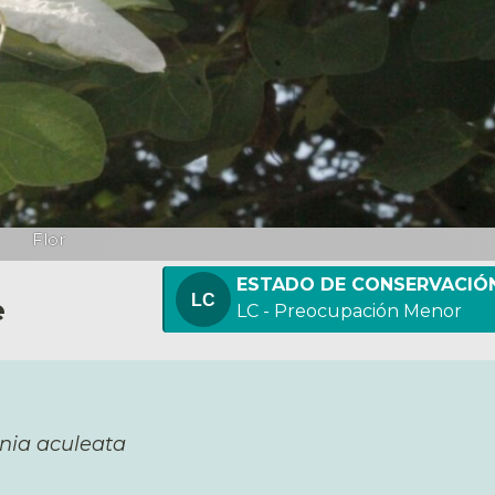
Flor
ESTADO DE CONSERVACIÓ
e
LC - Preocupación Menor
nia aculeata